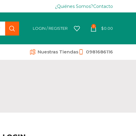
¿Quiénes Somos?
Contacto
0
LOGIN / REGISTER
$
0.00
Nuestras Tiendas
0981686116