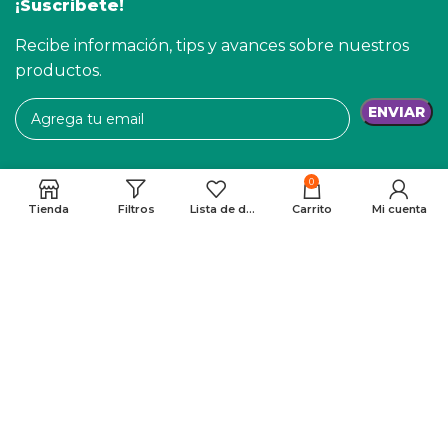
¡Suscríbete!
Recibe información, tips y avances sobre nuestros
productos.
0
Forma de Pago
Tienda
Filtros
Lista de deseos
Carrito
Mi cuenta
Síguenos
JOPETS - 2023. Desarrollado por
MyCodedMind