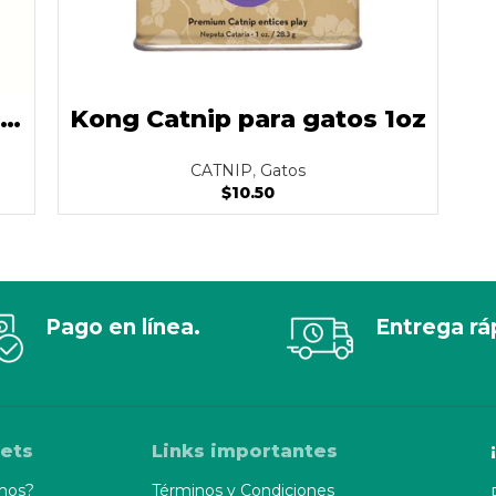
ra
Kong Catnip para gatos 1oz
CATNIP
,
Gatos
$
10.50
Pago en línea.
Entrega rá
ets
Links importantes
mos?
Términos y Condiciones