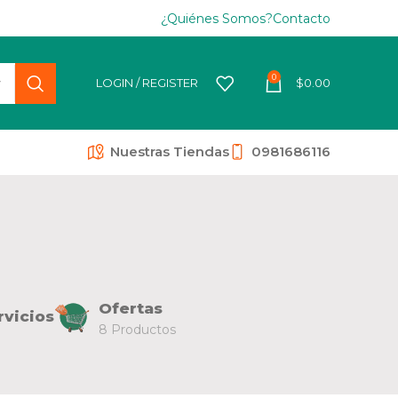
¿Quiénes Somos?
Contacto
0
LOGIN / REGISTER
$
0.00
Nuestras Tiendas
0981686116
Ofertas
rvicios
8 Productos