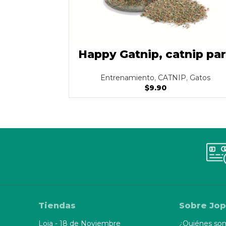
Happy Gatnip, catnip pa
gatos 2oz
Entrenamiento
,
CATNIP
,
Gatos
$
9.90
Tiendas
Sobre Jop
Loja - 18 de Noviembre
¿Quiénes so