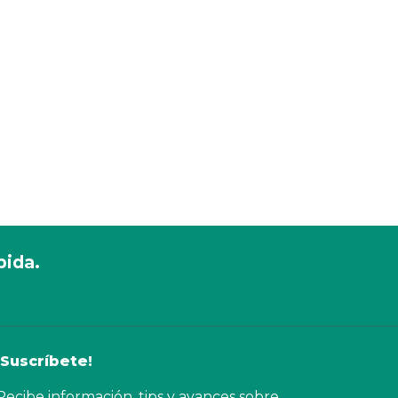
pida.
¡Suscríbete!
Recibe información, tips y avances sobre