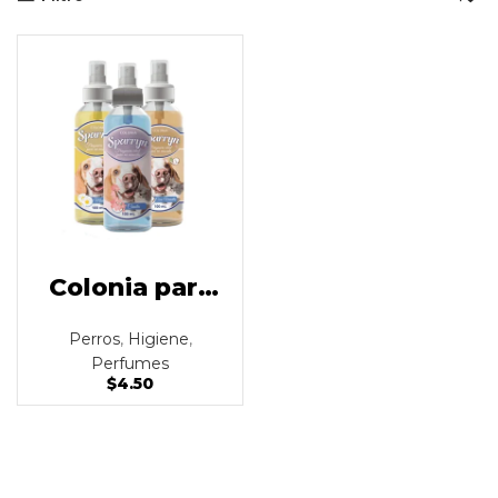
Colonia para
mascotas
Perros
,
Higiene
,
Sparryn
Perfumes
$
4.50