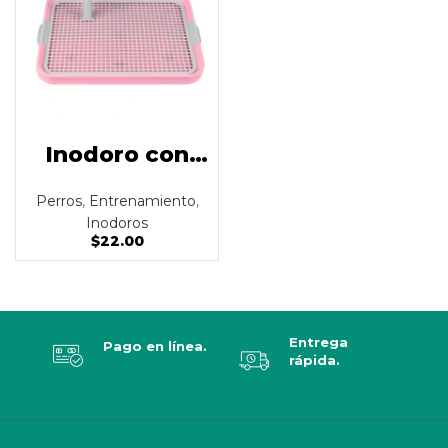
Inodoro con
pasto sintético
Perros
,
Entrenamiento
,
para perro
Inodoros
rosado
$
22.00
Entrega
Pago en línea.
rápida.