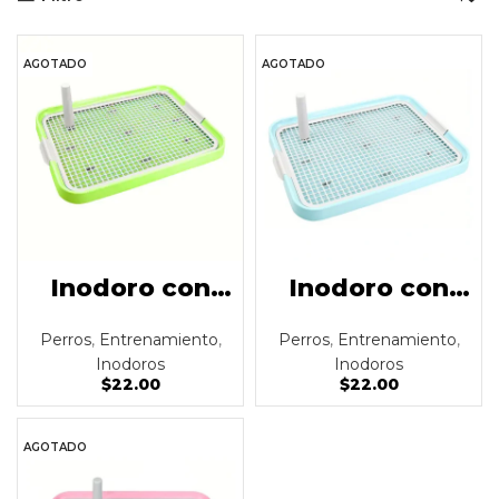
AGOTADO
AGOTADO
Inodoro con
Inodoro con
pasto sintético
pasto sintético
Perros
,
Entrenamiento
,
Perros
,
Entrenamiento
,
para perro
para perro
Inodoros
Inodoros
celeste
$
22.00
$
22.00
AGOTADO