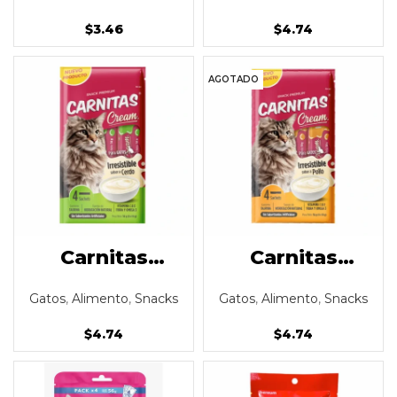
para gato
sabor a atún
$
3.46
$
4.74
AGOTADO
Carnitas
Carnitas
Cream snack
Cream snack
Gatos
,
Alimento
,
Snacks
Gatos
,
Alimento
,
Snacks
para gato
para gato
sabor a cerdo
sabor a pollo
$
4.74
$
4.74