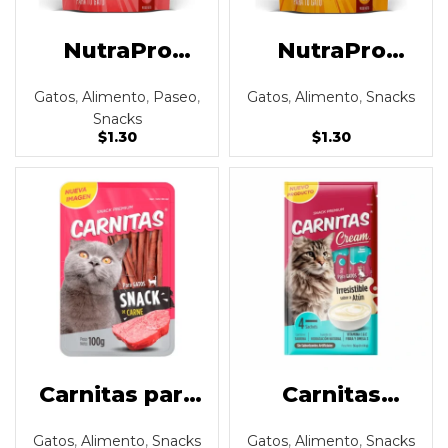
NutraPro
NutraPro
Delibites Gato
Delibites Gato
Gatos
,
Alimento
,
Paseo
,
Gatos
,
Alimento
,
Snacks
sabor
sabor
Snacks
Carne/Hígado
Pollo/Hígado
$
1.30
$
1.30
100gr
100gr
Carnitas para
Carnitas
gatos 100g
Cream snack
Gatos
,
Alimento
,
Snacks
Gatos
,
Alimento
,
Snacks