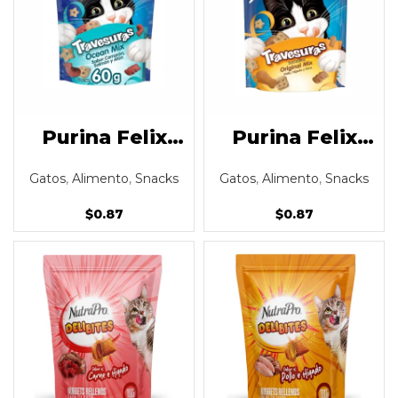
Purina Felix
Purina Felix
Travesuras
Travesuras
Gatos
,
Alimento
,
Snacks
Gatos
,
Alimento
,
Snacks
sabor a mar
sabor a pollo,
60gr
hígado y pavo
$
0.87
$
0.87
60gr