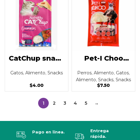
CatChup snack
Pet-I Choo
cremoso para
snack para
Gatos
,
Alimento
,
Snacks
Perros
,
Alimento
,
Gatos
,
gato sabor a
perros y gatos
Alimento
,
Snacks
,
Snacks
atún, salmón y
con
$
4.00
$
7.50
prebióticos
postbióticos
1
2
3
4
5
→
packx4
Entrega
Pago en línea.
rápida.